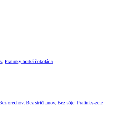
ov
,
Pralinky horká čokoláda
Bez orechov
,
Bez siričitanov
,
Bez sóje
,
Pralinky-zele