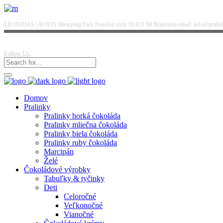
LEONIDAS | AVION Shopping Park Ivanská cesta 16 821 04 Bratislava email: info@pralinky
Follow Us:
Domov
Pralinky
Pralinky horká čokoláda
Pralinky mliečna čokoláda
Pralinky biela čokoláda
Pralinky ruby čokoláda
Marcipán
Želé
Čokoládové výrobky
Tabuľky & tyčinky
Deti
Celoročné
Veľkonočné
Vianočné