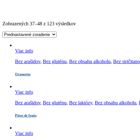
Zobrazených 37–48 z 123 výsledkov
Viac info
Bez arašidov
,
Bez gluténu
,
Bez obsahu alkoholu
,
Bez siričitan
Orangette
Viac info
Bez arašidov
,
Bez gluténu
,
Bez laktózy
,
Bez obsahu alkoholu
,
Pâtes de fruits
Viac info