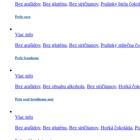
Bez arašidov
,
Bez gluténu
,
Bez siričitanov
,
Pralinky biela čoko
Perle coco
Viac info
Bez arašidov
,
Bez gluténu
,
Bez siričitanov
,
Pralinky mliečna č
Perle framboise
Viac info
Bez arašidov
,
Bez obsahu alkoholu
,
Bez siričitanov
,
Horká čok
Petit oeuf brésilienne noir
Viac info
Bez arašidov
,
Bez gluténu
,
Bez siričitanov
,
Horká čokoláda
,
Pr