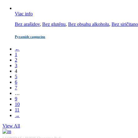
Viac info
Bez arašidov
,
Bez gluténu
,
Bez obsahu alkoholu
,
Bez siričitan
Pyramide cappucino
←
1
2
3
4
5
6
7
…
9
10
11
→
View All