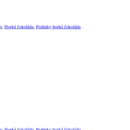
ov
,
Horká čokoláda
,
Pralinky horká čokoláda
ov
,
Horká čokoláda
,
Pralinky horká čokoláda