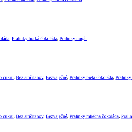
oláda
,
Pralinky horká čokoláda
,
Pralinky nugát
o cukru
,
Bez siričitanov
,
Bezvaječné
,
Pralinky biela čokoláda
,
Pralinky
o cukru
,
Bez siričitanov
,
Bezvaječné
,
Pralinky mliečna čokoláda
,
Prali