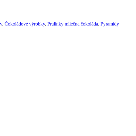
ov
,
Čokoládové výrobky
,
Pralinky mliečna čokoláda
,
Pyramídy