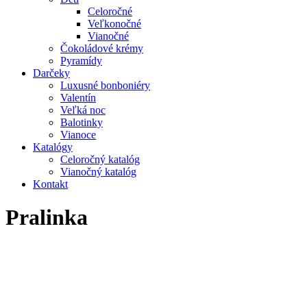
Celoročné
Veľkonočné
Vianočné
Čokoládové krémy
Pyramídy
Darčeky
Luxusné bonboniéry
Valentín
Veľká noc
Balotinky
Vianoce
Katalógy
Celoročný katalóg
Vianočný katalóg
Kontakt
Pralinka