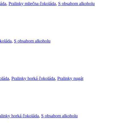
láda
,
Pralinky mliečna čokoláda
,
S obsahom alkoholu
okoláda
,
S obsahom alkoholu
oláda
,
Pralinky horká čokoláda
,
Pralinky nugát
alinky horká čokoláda
,
S obsahom alkoholu