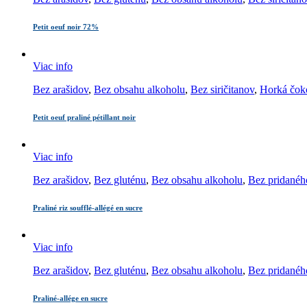
Petit oeuf noir 72%
Viac info
Bez arašidov
,
Bez obsahu alkoholu
,
Bez siričitanov
,
Horká čok
Petit oeuf praliné pétillant noir
Viac info
Bez arašidov
,
Bez gluténu
,
Bez obsahu alkoholu
,
Bez pridanéh
Praliné riz soufflé-allégé en sucre
Viac info
Bez arašidov
,
Bez gluténu
,
Bez obsahu alkoholu
,
Bez pridanéh
Praliné-allége en sucre