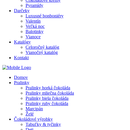
Čokoládové krémy
Pyramídy
Darčeky
Luxusné bonboniéry
Valentín
Veľká noc
Balotinky
Vianoce
Katalógy
Celoročný katalóg
Vianočný katalóg
Kontakt
Domov
Pralinky
Pralinky horká čokoláda
Pralinky mliečna čokoláda
Pralinky biela čokoláda
Pralinky ruby čokoláda
Marcipán
Želé
Čokoládové výrobky
Tabuľky & tyčinky
Deti