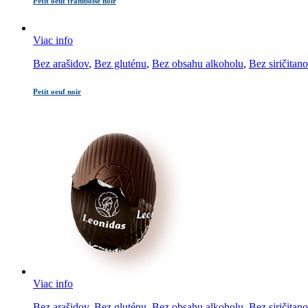
Petit oeuf framboise noir
Viac info
Bez arašidov
,
Bez gluténu
,
Bez obsahu alkoholu
,
Bez siričitan
Petit oeuf noir
Viac info
Bez arašidov
,
Bez gluténu
,
Bez obsahu alkoholu
,
Bez siričitan