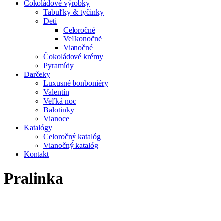
Čokoládové výrobky
Tabuľky & tyčinky
Deti
Celoročné
Veľkonočné
Vianočné
Čokoládové krémy
Pyramídy
Darčeky
Luxusné bonboniéry
Valentín
Veľká noc
Balotinky
Vianoce
Katalógy
Celoročný katalóg
Vianočný katalóg
Kontakt
Pralinka