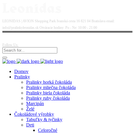
LEONIDAS | AVION Shopping Park Ivanská cesta 16 821 04 Bratislava email:
info@pralinkyleonidas.sk Otváracie hodiny: Po - Ne: 10:00 - 21:00
Follow Us:
Domov
Pralinky
Pralinky horká čokoláda
Pralinky mliečna čokoláda
Pralinky biela čokoláda
Pralinky ruby čokoláda
Marcipán
Želé
Čokoládové výrobky
Tabuľky & tyčinky
Deti
Celoročné