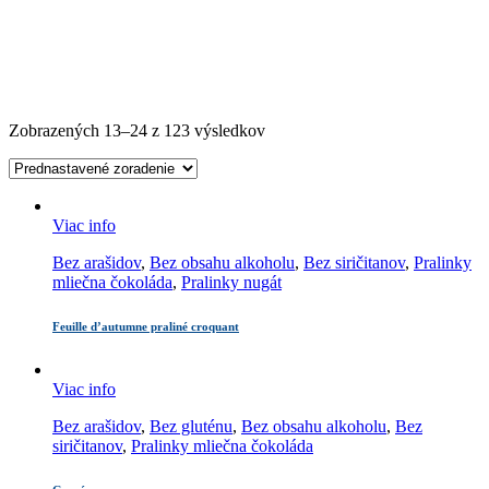
Zobrazených 13–24 z 123 výsledkov
Viac info
Bez arašidov
,
Bez obsahu alkoholu
,
Bez siričitanov
,
Pralinky
mliečna čokoláda
,
Pralinky nugát
Feuille d’autumne praliné croquant
Viac info
Bez arašidov
,
Bez gluténu
,
Bez obsahu alkoholu
,
Bez
siričitanov
,
Pralinky mliečna čokoláda