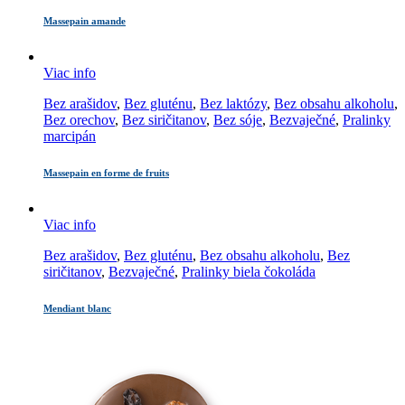
Massepain amande
Viac info
Bez arašidov
,
Bez gluténu
,
Bez laktózy
,
Bez obsahu alkoholu
,
Bez orechov
,
Bez siričitanov
,
Bez sóje
,
Bezvaječné
,
Pralinky
marcipán
Massepain en forme de fruits
Viac info
Bez arašidov
,
Bez gluténu
,
Bez obsahu alkoholu
,
Bez
siričitanov
,
Bezvaječné
,
Pralinky biela čokoláda
Mendiant blanc