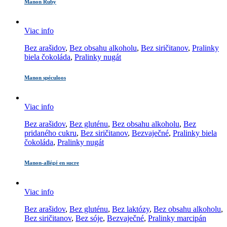
Manon Ruby
Viac info
Bez arašidov
,
Bez obsahu alkoholu
,
Bez siričitanov
,
Pralinky
biela čokoláda
,
Pralinky nugát
Manon spéculoos
Viac info
Bez arašidov
,
Bez gluténu
,
Bez obsahu alkoholu
,
Bez
pridaného cukru
,
Bez siričitanov
,
Bezvaječné
,
Pralinky biela
čokoláda
,
Pralinky nugát
Manon-allégé en sucre
Viac info
Bez arašidov
,
Bez gluténu
,
Bez laktózy
,
Bez obsahu alkoholu
,
Bez siričitanov
,
Bez sóje
,
Bezvaječné
,
Pralinky marcipán