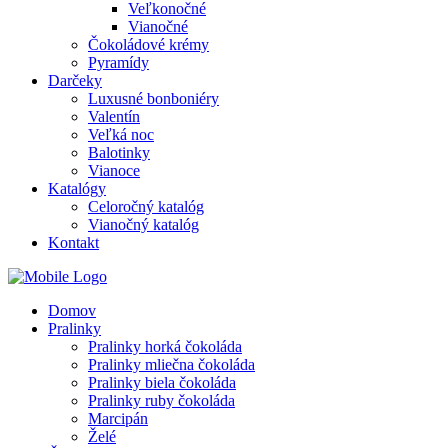
Veľkonočné
Vianočné
Čokoládové krémy
Pyramídy
Darčeky
Luxusné bonboniéry
Valentín
Veľká noc
Balotinky
Vianoce
Katalógy
Celoročný katalóg
Vianočný katalóg
Kontakt
Domov
Pralinky
Pralinky horká čokoláda
Pralinky mliečna čokoláda
Pralinky biela čokoláda
Pralinky ruby čokoláda
Marcipán
Želé