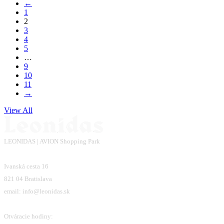
←
1
2
3
4
5
…
9
10
11
→
View All
LEONIDAS | AVION Shopping Park
Ivanská cesta 16
821 04 Bratislava
email: info@leonidas.sk
Otváracie hodiny: