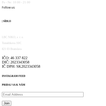
Po - Ne: 10:00 - 21:00
Follow us:
| SÍDLO
LBC NIKO, s. r. o.
Tomášikova 10/C
821 03 Bratislava
IČO: 46 337 822
DIČ: 2023343058
IČ DPH: SK2023343058
INSTAGRAM FEED
PRIDAJ SA K NÁM