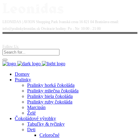
LEONIDAS | AVION Shopping Park Ivanská cesta 16 821 04 Bratislava email:
info@pralinkyleonidas.sk Otváracie hodiny: Po - Ne: 10:00 - 21:00
Follow Us:
Domov
Pralinky
Pralinky horká čokoláda
Pralinky mliečna čokoláda
Pralinky biela čokoláda
Pralinky ruby čokoláda
Marcipán
Želé
Čokoládové výrobky
Tabuľky & tyčinky
Deti
Celoročné