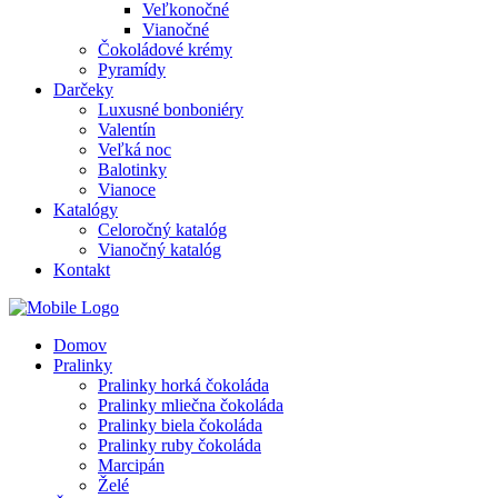
Veľkonočné
Vianočné
Čokoládové krémy
Pyramídy
Darčeky
Luxusné bonboniéry
Valentín
Veľká noc
Balotinky
Vianoce
Katalógy
Celoročný katalóg
Vianočný katalóg
Kontakt
Domov
Pralinky
Pralinky horká čokoláda
Pralinky mliečna čokoláda
Pralinky biela čokoláda
Pralinky ruby čokoláda
Marcipán
Želé