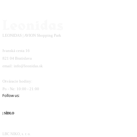
LEONIDAS | AVION Shopping Park
Ivanská cesta 16
821 04 Bratislava
email: info@leonidas.sk
Otváracie hodiny:
Po - Ne: 10:00 - 21:00
Follow us:
| SÍDLO
LBC NIKO, s. r. o.