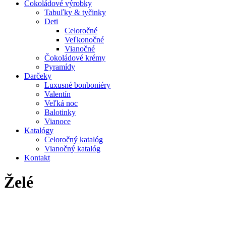
Čokoládové výrobky
Tabuľky & tyčinky
Deti
Celoročné
Veľkonočné
Vianočné
Čokoládové krémy
Pyramídy
Darčeky
Luxusné bonboniéry
Valentín
Veľká noc
Balotinky
Vianoce
Katalógy
Celoročný katalóg
Vianočný katalóg
Kontakt
Želé