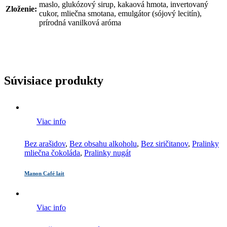
maslo, glukózový sirup, kakaová hmota, invertovaný
Zloženie:
cukor, mliečna smotana, emulgátor (sójový lecitín),
prírodná vanilková aróma
Súvisiace produkty
Viac info
Bez arašidov
,
Bez obsahu alkoholu
,
Bez siričitanov
,
Pralinky
mliečna čokoláda
,
Pralinky nugát
Manon Café lait
Viac info