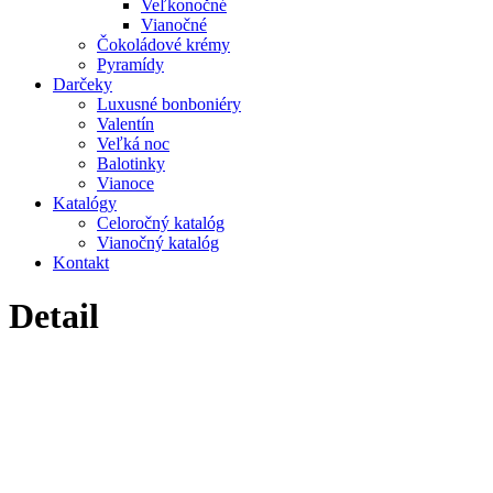
Veľkonočné
Vianočné
Čokoládové krémy
Pyramídy
Darčeky
Luxusné bonboniéry
Valentín
Veľká noc
Balotinky
Vianoce
Katalógy
Celoročný katalóg
Vianočný katalóg
Kontakt
Detail