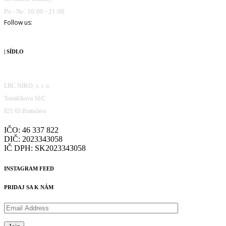
Po - Ne: 10:00 - 21:00
Follow us:
| SÍDLO
LBC NIKO, s. r. o.
Tomášikova 10/C
821 03 Bratislava
IČO: 46 337 822
DIČ: 2023343058
IČ DPH: SK2023343058
INSTAGRAM FEED
PRIDAJ SA K NÁM