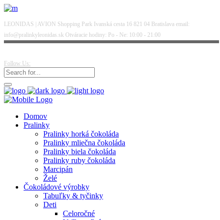
LEONIDAS | AVION Shopping Park Ivanská cesta 16 821 04 Bratislava email:
info@pralinkyleonidas.sk Otváracie hodiny: Po - Ne: 10:00 - 21:00
Follow Us:
Domov
Pralinky
Pralinky horká čokoláda
Pralinky mliečna čokoláda
Pralinky biela čokoláda
Pralinky ruby čokoláda
Marcipán
Želé
Čokoládové výrobky
Tabuľky & tyčinky
Deti
Celoročné