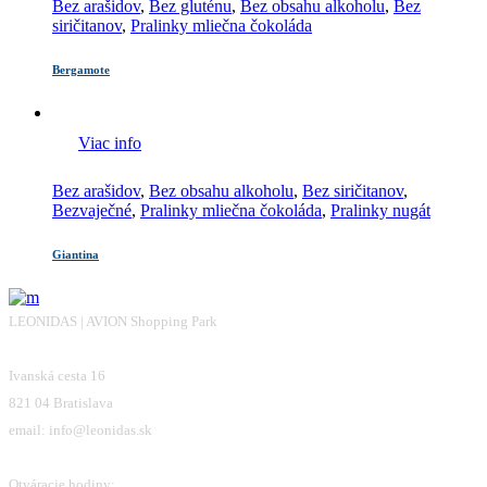
Bez arašidov
,
Bez gluténu
,
Bez obsahu alkoholu
,
Bez
siričitanov
,
Pralinky mliečna čokoláda
Bergamote
Viac info
Bez arašidov
,
Bez obsahu alkoholu
,
Bez siričitanov
,
Bezvaječné
,
Pralinky mliečna čokoláda
,
Pralinky nugát
Giantina
LEONIDAS | AVION Shopping Park
Ivanská cesta 16
821 04 Bratislava
email: info@leonidas.sk
Otváracie hodiny: