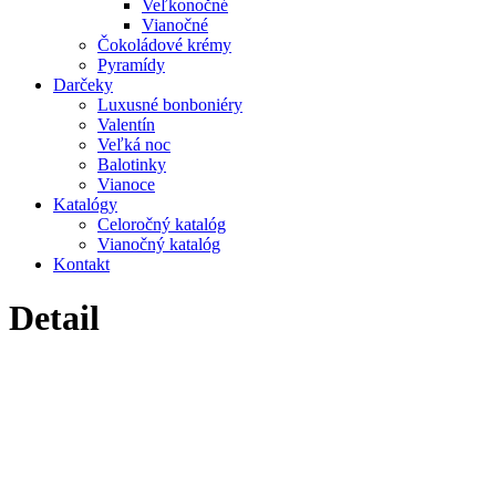
Veľkonočné
Vianočné
Čokoládové krémy
Pyramídy
Darčeky
Luxusné bonboniéry
Valentín
Veľká noc
Balotinky
Vianoce
Katalógy
Celoročný katalóg
Vianočný katalóg
Kontakt
Detail