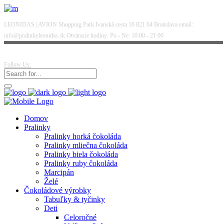
LEONIDAS | AVION Shopping Park Ivanská cesta 16 821 04 Bratislava email:
info@pralinkyleonidas.sk Otváracie hodiny: Po - Ne: 10:00 - 21:00
Follow Us:
Domov
Pralinky
Pralinky horká čokoláda
Pralinky mliečna čokoláda
Pralinky biela čokoláda
Pralinky ruby čokoláda
Marcipán
Želé
Čokoládové výrobky
Tabuľky & tyčinky
Deti
Celoročné