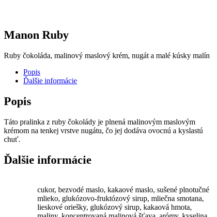
Manon Ruby
Ruby čokoláda, malinový maslový krém, nugát a malé kúsky malín
Popis
Ďalšie informácie
Popis
Táto pralinka z ruby čokolády je plnená malinovým maslovým
krémom na tenkej vrstve nugátu, čo jej dodáva ovocnú a kyslastú
chuť.
Ďalšie informácie
cukor, bezvodé maslo, kakaové maslo, sušené plnotučné
mlieko, glukózovo-fruktózový sirup, mliečna smotana,
lieskové oriešky, glukózový sirup, kakaová hmota,
maliny, koncentrovaná malinová šťava, arómy, kyselina