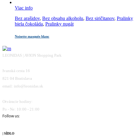
Viac info
Bez arašidov
,
Bez obsahu alkoholu
,
Bez siričitanov
,
Pralinky
biela čokoláda
,
Pralinky nugát
Noisette masquée blanc
LEONIDAS | AVION Shopping Park
Ivanská cesta 16
821 04 Bratislava
email: info@leonidas.sk
Otváracie hodiny:
Po - Ne: 10:00 - 21:00
Follow us:
| SÍDLO