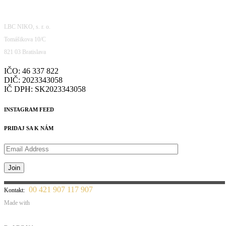
LBC NIKO, s. r. o.
Tomášikova 10/C
821 03 Bratislava
IČO: 46 337 822
DIČ: 2023343058
IČ DPH: SK2023343058
INSTAGRAM FEED
PRIDAJ SA K NÁM
00 421 907 117 907
Kontakt:
Made with