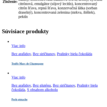
Zloženie:
citrónová, emulgátor (sójový lecitín), koncentrovaný
citrón šťava, repná šťava, konzervačná látka (sorban
draselný), koncentrovaná zelenina (mrkva, ibištek),
pektín
Súvisiace produkty
Viac info
Bez arašidov
,
Bez siričitanov
,
Pralinky biela čokoláda
Truffe Marc de Champagne
Viac info
Bez arašidov
,
Bez gluténu
,
Bez siričitanov
,
Pralinky biela
čokoláda
,
S obsahom alkoholu
Perle pistache