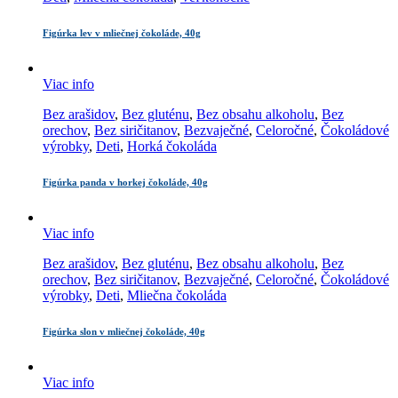
Figúrka lev v mliečnej čokoláde, 40g
Viac info
Bez arašidov
,
Bez gluténu
,
Bez obsahu alkoholu
,
Bez
orechov
,
Bez siričitanov
,
Bezvaječné
,
Celoročné
,
Čokoládové
výrobky
,
Deti
,
Horká čokoláda
Figúrka panda v horkej čokoláde, 40g
Viac info
Bez arašidov
,
Bez gluténu
,
Bez obsahu alkoholu
,
Bez
orechov
,
Bez siričitanov
,
Bezvaječné
,
Celoročné
,
Čokoládové
výrobky
,
Deti
,
Mliečna čokoláda
Figúrka slon v mliečnej čokoláde, 40g
Viac info