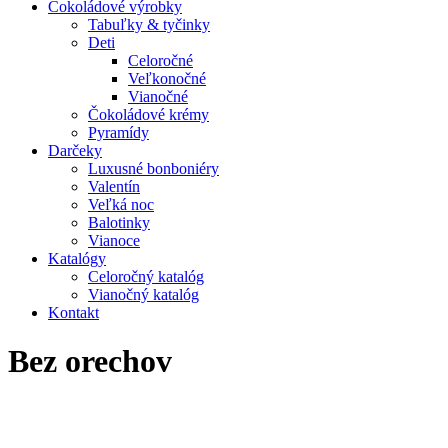
Čokoládové výrobky
Tabuľky & tyčinky
Deti
Celoročné
Veľkonočné
Vianočné
Čokoládové krémy
Pyramídy
Darčeky
Luxusné bonboniéry
Valentín
Veľká noc
Balotinky
Vianoce
Katalógy
Celoročný katalóg
Vianočný katalóg
Kontakt
Bez orechov