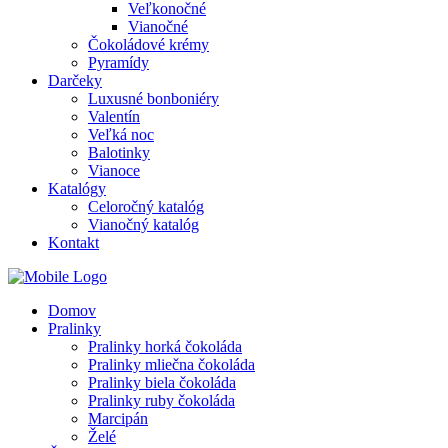
Veľkonočné
Vianočné
Čokoládové krémy
Pyramídy
Darčeky
Luxusné bonboniéry
Valentín
Veľká noc
Balotinky
Vianoce
Katalógy
Celoročný katalóg
Vianočný katalóg
Kontakt
Domov
Pralinky
Pralinky horká čokoláda
Pralinky mliečna čokoláda
Pralinky biela čokoláda
Pralinky ruby čokoláda
Marcipán
Želé