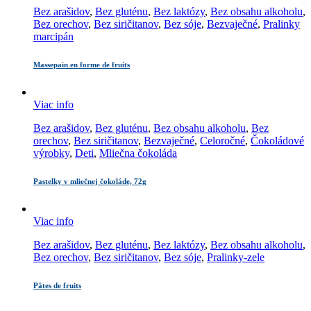
Bez arašidov
,
Bez gluténu
,
Bez laktózy
,
Bez obsahu alkoholu
,
Bez orechov
,
Bez siričitanov
,
Bez sóje
,
Bezvaječné
,
Pralinky
marcipán
Massepain en forme de fruits
Viac info
Bez arašidov
,
Bez gluténu
,
Bez obsahu alkoholu
,
Bez
orechov
,
Bez siričitanov
,
Bezvaječné
,
Celoročné
,
Čokoládové
výrobky
,
Deti
,
Mliečna čokoláda
Pastelky v mliečnej čokoláde, 72g
Viac info
Bez arašidov
,
Bez gluténu
,
Bez laktózy
,
Bez obsahu alkoholu
,
Bez orechov
,
Bez siričitanov
,
Bez sóje
,
Pralinky-zele
Pâtes de fruits