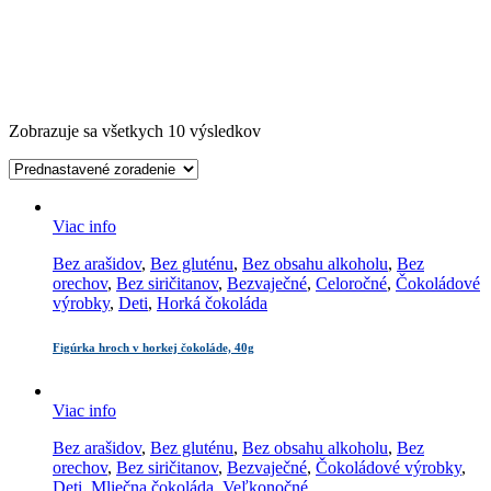
Zobrazuje sa všetkych 10 výsledkov
Viac info
Bez arašidov
,
Bez gluténu
,
Bez obsahu alkoholu
,
Bez
orechov
,
Bez siričitanov
,
Bezvaječné
,
Celoročné
,
Čokoládové
výrobky
,
Deti
,
Horká čokoláda
Figúrka hroch v horkej čokoláde, 40g
Viac info
Bez arašidov
,
Bez gluténu
,
Bez obsahu alkoholu
,
Bez
orechov
,
Bez siričitanov
,
Bezvaječné
,
Čokoládové výrobky
,
Deti
,
Mliečna čokoláda
,
Veľkonočné