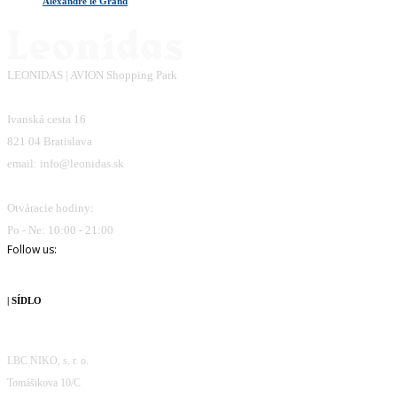
Alexandre le Grand
LEONIDAS | AVION Shopping Park
Ivanská cesta 16
821 04 Bratislava
email: info@leonidas.sk
Otváracie hodiny:
Po - Ne: 10:00 - 21:00
Follow us:
| SÍDLO
LBC NIKO, s. r. o.
Tomášikova 10/C