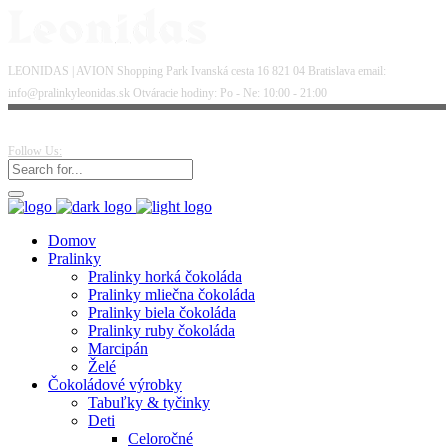
LEONIDAS | AVION Shopping Park Ivanská cesta 16 821 04 Bratislava email:
info@pralinkyleonidas.sk Otváracie hodiny: Po - Ne: 10:00 - 21:00
Follow Us:
Domov
Pralinky
Pralinky horká čokoláda
Pralinky mliečna čokoláda
Pralinky biela čokoláda
Pralinky ruby čokoláda
Marcipán
Želé
Čokoládové výrobky
Tabuľky & tyčinky
Deti
Celoročné