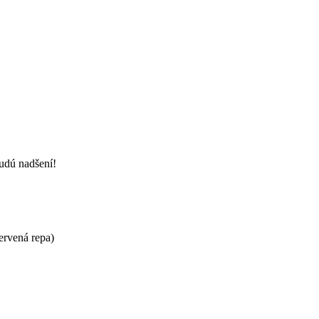
budú nadšení!
ervená repa)