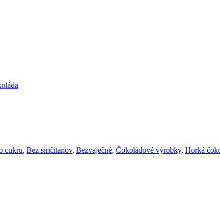
koláda
o cukru
,
Bez siričitanov
,
Bezvaječné
,
Čokoládové výrobky
,
Horká čok