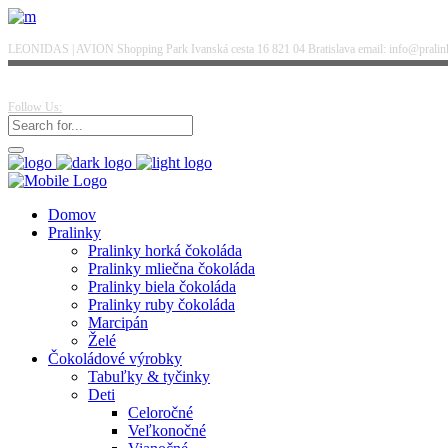
LEONIDAS | AVION Shopping Park Ivanská cesta 16 821 04 Bratislava email: info@pralinky
Follow Us:
Domov
Pralinky
Pralinky horká čokoláda
Pralinky mliečna čokoláda
Pralinky biela čokoláda
Pralinky ruby čokoláda
Marcipán
Želé
Čokoládové výrobky
Tabuľky & tyčinky
Deti
Celoročné
Veľkonočné