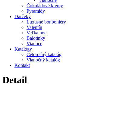
Vianočné
Čokoládové krémy
Pyramídy
Darčeky
Luxusné bonboniéry
Valentín
Veľká noc
Balotinky
Vianoce
Katalógy
Celoročný katalóg
Vianočný katalóg
Kontakt
Detail