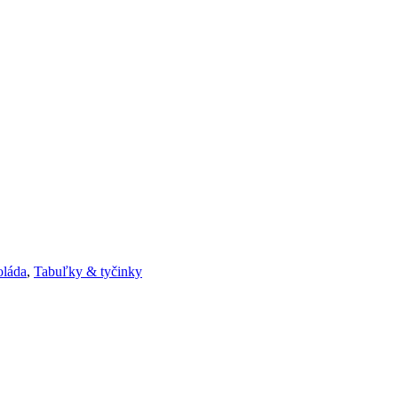
oláda
,
Tabuľky & tyčinky