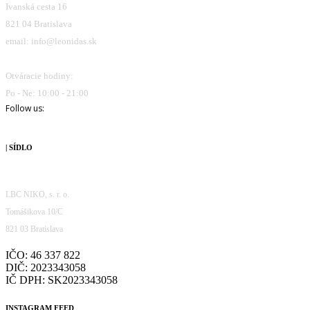
Ivanská cesta 16
821 04 Bratislava
email: info@leonidas.sk
Otváracie hodiny:
Po - Ne: 10:00 - 21:00
Follow us:
| SÍDLO
LBC NIKO, s. r. o.
Tomášikova 10/C
821 03 Bratislava
IČO: 46 337 822
DIČ: 2023343058
IČ DPH: SK2023343058
INSTAGRAM FEED