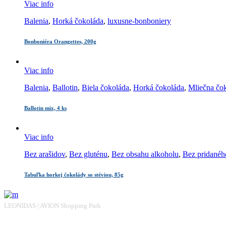
Viac info
Balenia
,
Horká čokoláda
,
luxusne-bonboniery
Bonboniéra Orangettes, 200g
Viac info
Balenia
,
Ballotin
,
Biela čokoláda
,
Horká čokoláda
,
Mliečna čo
Ballotin mix, 4 ks
Viac info
Bez arašidov
,
Bez gluténu
,
Bez obsahu alkoholu
,
Bez pridanéh
Tabuľka horkej čokolády so stéviou, 85g
LEONIDAS | AVION Shopping Park