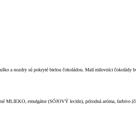
ruško a nozdry sú pokryté bielou čokoládou. Malí milovníci čokolády 
čné MLIEKO, emulgátor (SÓJOVÝ lecitín), prírodná aróma, farbivo (č