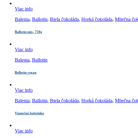
Viac info
Balenia
,
Ballotin
,
Biela čokoláda
,
Horká čokoláda
,
Mliečna čo
Ballotin mix, 750g
Viac info
Balenia
,
Ballotin
Ballotin vegan
Viac info
Balenia
,
Ballotin
,
Biela čokoláda
,
Horká čokoláda
,
Mliečna čo
Vianočná balotínka
Viac info