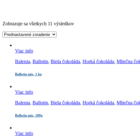
Zobrazuje sa všetkych 11 výsledkov
Viac info
Balenia
,
Ballotin
,
Biela čokoláda
,
Horká čokoláda
,
Mliečna čo
Ballotin mix, 1 kg
Viac info
Balenia
,
Ballotin
,
Biela čokoláda
,
Horká čokoláda
,
Mliečna čo
Ballotin mix, 100g
Viac info