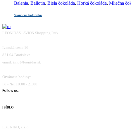
Balenia
,
Ballotin
,
Biela čokoláda
,
Horká čokoláda
,
Mliečna čo
Vianočná balotínka
LEONIDAS | AVION Shopping Park
Ivanská cesta 16
821 04 Bratislava
email: info@leonidas.sk
Otváracie hodiny:
Po - Ne: 10:00 - 21:00
Follow us:
| SÍDLO
LBC NIKO, s. r. o.