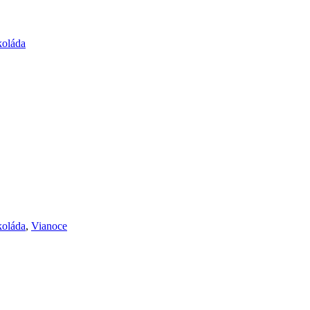
koláda
koláda
,
Vianoce