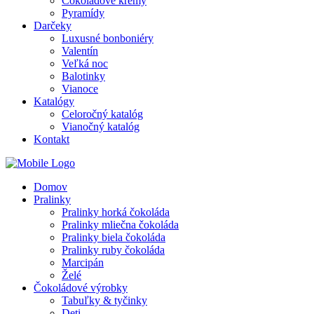
Čokoládové krémy
Pyramídy
Darčeky
Luxusné bonboniéry
Valentín
Veľká noc
Balotinky
Vianoce
Katalógy
Celoročný katalóg
Vianočný katalóg
Kontakt
Domov
Pralinky
Pralinky horká čokoláda
Pralinky mliečna čokoláda
Pralinky biela čokoláda
Pralinky ruby čokoláda
Marcipán
Želé
Čokoládové výrobky
Tabuľky & tyčinky
Deti