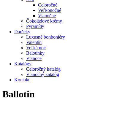
Celoročné
Veľkonočné
Vianočné
Čokoládové krémy
Pyramídy
Darčeky
Luxusné bonboniéry
Valentín
Veľká noc
Balotinky
Vianoce
Katalógy
Celoročný katalóg
Vianočný katalóg
Kontakt
Ballotin