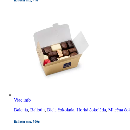
Ballotin mix, 4 ks
Viac info
Balenia
,
Ballotin
,
Biela čokoláda
,
Horká čokoláda
,
Mliečna čo
Ballotin mix, 500g