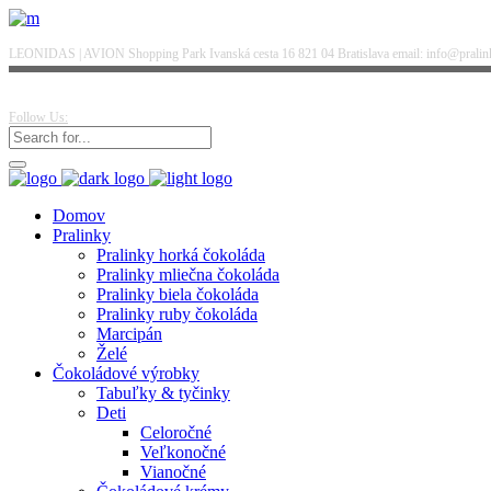
LEONIDAS | AVION Shopping Park Ivanská cesta 16 821 04 Bratislava email: info@pralinky
Follow Us:
Domov
Pralinky
Pralinky horká čokoláda
Pralinky mliečna čokoláda
Pralinky biela čokoláda
Pralinky ruby čokoláda
Marcipán
Želé
Čokoládové výrobky
Tabuľky & tyčinky
Deti
Celoročné
Veľkonočné
Vianočné