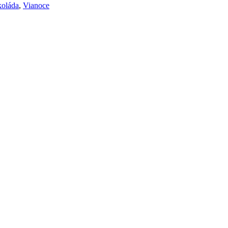
koláda
,
Vianoce