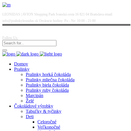
LEONIDAS | AVION Shopping Park Ivanská cesta 16 821 04 Bratislava email:
info@pralinkyleonidas.sk Otváracie hodiny: Po - Ne: 10:00 - 21:00
Follow Us:
Domov
Pralinky
Pralinky horká čokoláda
Pralinky mliečna čokoláda
Pralinky biela čokoláda
Pralinky ruby čokoláda
Marcipán
Želé
Čokoládové výrobky
Tabuľky & tyčinky
Deti
Celoročné
Veľkonočné