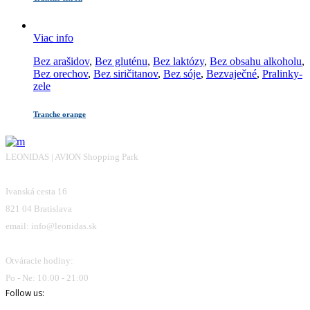
Viac info
Bez arašidov
,
Bez gluténu
,
Bez laktózy
,
Bez obsahu alkoholu
,
Bez orechov
,
Bez siričitanov
,
Bez sóje
,
Bezvaječné
,
Pralinky-
zele
Tranche orange
LEONIDAS | AVION Shopping Park
Ivanská cesta 16
821 04 Bratislava
email: info@leonidas.sk
Otváracie hodiny:
Po - Ne: 10:00 - 21:00
Follow us: