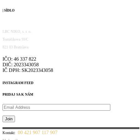
| SÍDLO
LBC NIKO, s. r. o.
Tomášikova 10/C
821 03 Bratislava
IČO: 46 337 822
DIČ: 2023343058
IČ DPH: SK2023343058
INSTAGRAM FEED
PRIDAJ SA K NÁM
00 421 907 117 907
Kontakt: