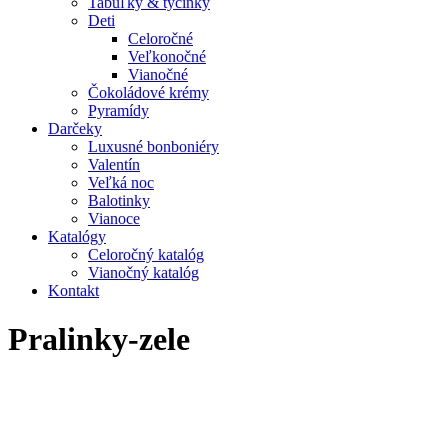
Tabuľky & tyčinky
Deti
Celoročné
Veľkonočné
Vianočné
Čokoládové krémy
Pyramídy
Darčeky
Luxusné bonboniéry
Valentín
Veľká noc
Balotinky
Vianoce
Katalógy
Celoročný katalóg
Vianočný katalóg
Kontakt
Pralinky-zele