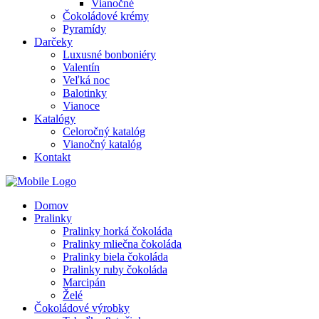
Vianočné
Čokoládové krémy
Pyramídy
Darčeky
Luxusné bonboniéry
Valentín
Veľká noc
Balotinky
Vianoce
Katalógy
Celoročný katalóg
Vianočný katalóg
Kontakt
Domov
Pralinky
Pralinky horká čokoláda
Pralinky mliečna čokoláda
Pralinky biela čokoláda
Pralinky ruby čokoláda
Marcipán
Želé
Čokoládové výrobky