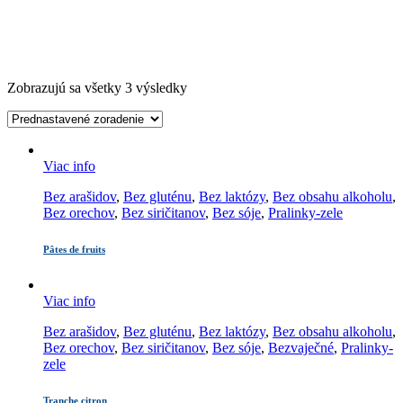
Zobrazujú sa všetky 3 výsledky
Viac info
Bez arašidov
,
Bez gluténu
,
Bez laktózy
,
Bez obsahu alkoholu
,
Bez orechov
,
Bez siričitanov
,
Bez sóje
,
Pralinky-zele
Pâtes de fruits
Viac info
Bez arašidov
,
Bez gluténu
,
Bez laktózy
,
Bez obsahu alkoholu
,
Bez orechov
,
Bez siričitanov
,
Bez sóje
,
Bezvaječné
,
Pralinky-
zele
Tranche citron