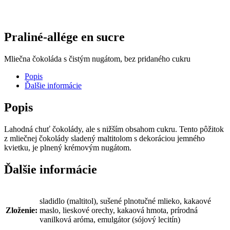
Praliné-allége en sucre
Mliečna čokoláda s čistým nugátom, bez pridaného cukru
Popis
Ďalšie informácie
Popis
Lahodná chuť čokolády, ale s nižším obsahom cukru. Tento pôžitok
z mliečnej čokolády sladený maltitolom s dekoráciou jemného
kvietku, je plnený krémovým nugátom.
Ďalšie informácie
sladidlo (maltitol), sušené plnotučné mlieko, kakaové
Zloženie:
maslo, lieskové orechy, kakaová hmota, prírodná
vanilková aróma, emulgátor (sójový lecitín)