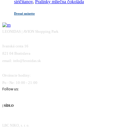
siričitanov
,
Pralinky mliečna čokoláda
Dressé noisette
LEONIDAS | AVION Shopping Park
Ivanská cesta 16
821 04 Bratislava
email: info@leonidas.sk
Otváracie hodiny:
Po - Ne: 10:00 - 21:00
Follow us:
| SÍDLO
LBC NIKO, s. r. o.