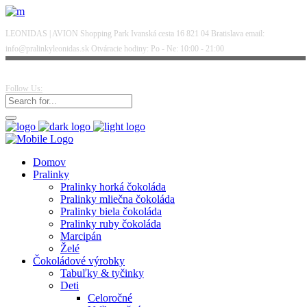
LEONIDAS | AVION Shopping Park Ivanská cesta 16 821 04 Bratislava email:
info@pralinkyleonidas.sk Otváracie hodiny: Po - Ne: 10:00 - 21:00
Follow Us:
Domov
Pralinky
Pralinky horká čokoláda
Pralinky mliečna čokoláda
Pralinky biela čokoláda
Pralinky ruby čokoláda
Marcipán
Želé
Čokoládové výrobky
Tabuľky & tyčinky
Deti
Celoročné