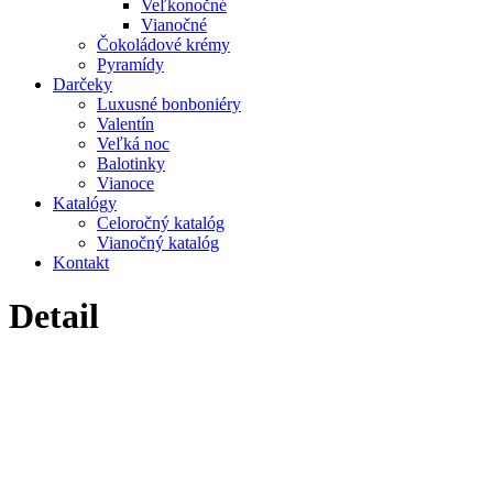
Veľkonočné
Vianočné
Čokoládové krémy
Pyramídy
Darčeky
Luxusné bonboniéry
Valentín
Veľká noc
Balotinky
Vianoce
Katalógy
Celoročný katalóg
Vianočný katalóg
Kontakt
Detail