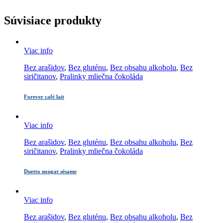
Súvisiace produkty
Viac info
Bez arašidov
,
Bez gluténu
,
Bez obsahu alkoholu
,
Bez
siričitanov
,
Pralinky mliečna čokoláda
Forever café lait
Viac info
Bez arašidov
,
Bez gluténu
,
Bez obsahu alkoholu
,
Bez
siričitanov
,
Pralinky mliečna čokoláda
Duetto nougat sésame
Viac info
Bez arašidov
,
Bez gluténu
,
Bez obsahu alkoholu
,
Bez