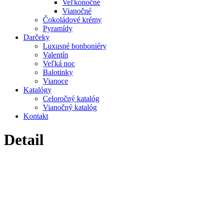
Veľkonočné
Vianočné
Čokoládové krémy
Pyramídy
Darčeky
Luxusné bonboniéry
Valentín
Veľká noc
Balotinky
Vianoce
Katalógy
Celoročný katalóg
Vianočný katalóg
Kontakt
Detail