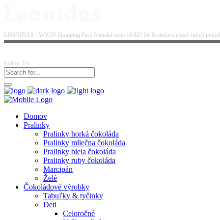
LEONIDAS | AVION Shopping Park Ivanská cesta 16 821 04 Bratislava email: info@pralinky
Follow Us:
Domov
Pralinky
Pralinky horká čokoláda
Pralinky mliečna čokoláda
Pralinky biela čokoláda
Pralinky ruby čokoláda
Marcipán
Želé
Čokoládové výrobky
Tabuľky & tyčinky
Deti
Celoročné