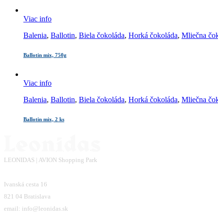
Viac info
Balenia
,
Ballotin
,
Biela čokoláda
,
Horká čokoláda
,
Mliečna čo
Ballotin mix, 750g
Viac info
Balenia
,
Ballotin
,
Biela čokoláda
,
Horká čokoláda
,
Mliečna čo
Ballotin mix, 2 ks
LEONIDAS | AVION Shopping Park
Ivanská cesta 16
821 04 Bratislava
email: info@leonidas.sk