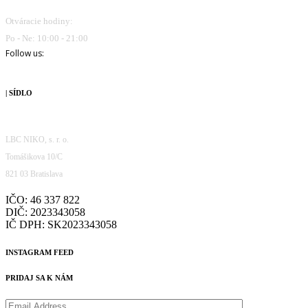
Otváracie hodiny:
Po - Ne: 10:00 - 21:00
Follow us:
| SÍDLO
LBC NIKO, s. r. o.
Tomášikova 10/C
821 03 Bratislava
IČO: 46 337 822
DIČ: 2023343058
IČ DPH: SK2023343058
INSTAGRAM FEED
PRIDAJ SA K NÁM