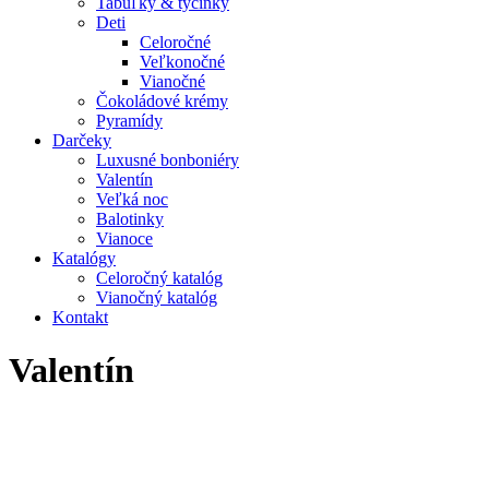
Tabuľky & tyčinky
Deti
Celoročné
Veľkonočné
Vianočné
Čokoládové krémy
Pyramídy
Darčeky
Luxusné bonboniéry
Valentín
Veľká noc
Balotinky
Vianoce
Katalógy
Celoročný katalóg
Vianočný katalóg
Kontakt
Valentín