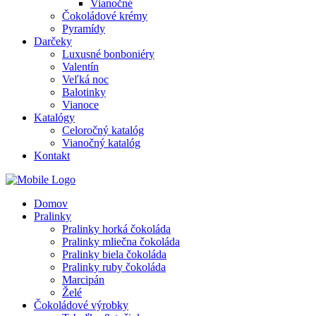
Vianočné
Čokoládové krémy
Pyramídy
Darčeky
Luxusné bonboniéry
Valentín
Veľká noc
Balotinky
Vianoce
Katalógy
Celoročný katalóg
Vianočný katalóg
Kontakt
Domov
Pralinky
Pralinky horká čokoláda
Pralinky mliečna čokoláda
Pralinky biela čokoláda
Pralinky ruby čokoláda
Marcipán
Želé
Čokoládové výrobky