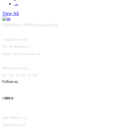
→
View All
LEONIDAS | AVION Shopping Park
Ivanská cesta 16
821 04 Bratislava
email: info@leonidas.sk
Otváracie hodiny:
Po - Ne: 10:00 - 21:00
Follow us:
| SÍDLO
LBC NIKO, s. r. o.
Tomášikova 10/C