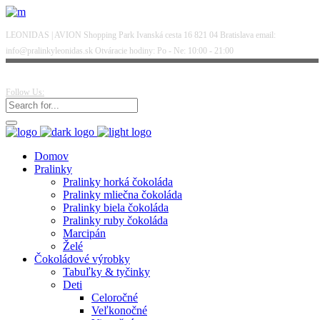
LEONIDAS | AVION Shopping Park Ivanská cesta 16 821 04 Bratislava email:
info@pralinkyleonidas.sk Otváracie hodiny: Po - Ne: 10:00 - 21:00
Follow Us:
Domov
Pralinky
Pralinky horká čokoláda
Pralinky mliečna čokoláda
Pralinky biela čokoláda
Pralinky ruby čokoláda
Marcipán
Želé
Čokoládové výrobky
Tabuľky & tyčinky
Deti
Celoročné
Veľkonočné