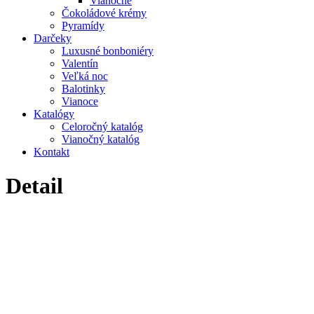
Vianočné
Čokoládové krémy
Pyramídy
Darčeky
Luxusné bonboniéry
Valentín
Veľká noc
Balotinky
Vianoce
Katalógy
Celoročný katalóg
Vianočný katalóg
Kontakt
Detail