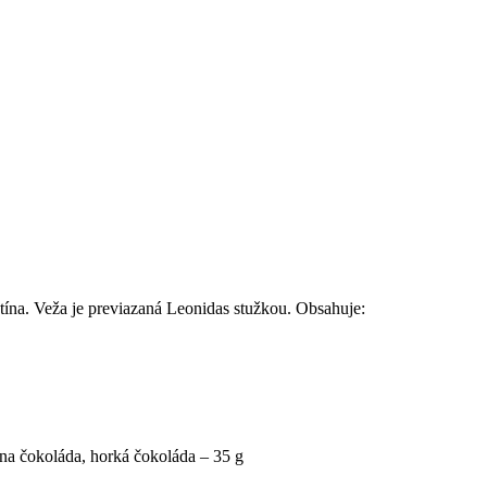
tína. Veža je previazaná Leonidas stužkou. Obsahuje:
čna čokoláda, horká čokoláda – 35 g