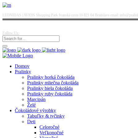
LEONIDAS | AVION Shopping Park Ivanská cesta 16 821 04 Bratislava email: info@pralinky
Follow Us:
Domov
Pralinky
Pralinky horká čokoláda
Pralinky mliečna čokoláda
Pralinky biela čokoláda
Pralinky ruby čokoláda
Marcipán
Želé
Čokoládové výrobky
Tabuľky & tyčinky
Deti
Celoročné
Veľkonočné