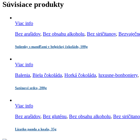
Súvisiace produkty
Viac info
Bez arašidov
,
Bez obsahu alkoholu
,
Bez siričitanov
,
Bezvaječn
Sušienky s mandľami v belgickej čokoláde, 100g
Viac info
Balenia
,
Biela čokoláda
,
Horká čokoláda
,
luxusne-bonboniery
,
Saténové srdce, 200g
Viac info
Bez arašidov
,
Bez gluténu
,
Bez obsahu alkoholu
,
Bez siričitan
Lízatko panda a koala, 35g