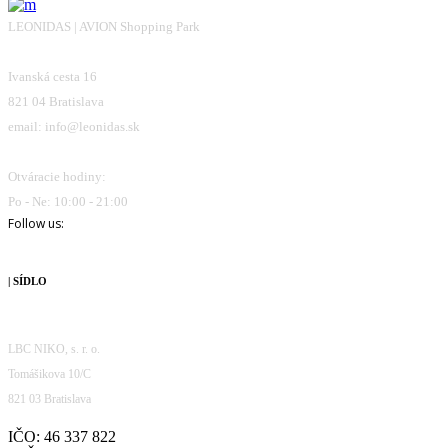
LEONIDAS | AVION Shopping Park
Ivanská cesta 16
821 04 Bratislava
email: info@leonidas.sk
Otváracie hodiny:
Po - Ne: 10:00 - 21:00
Follow us:
| SÍDLO
LBC NIKO, s. r. o.
Tomášikova 10/C
821 03 Bratislava
IČO: 46 337 822