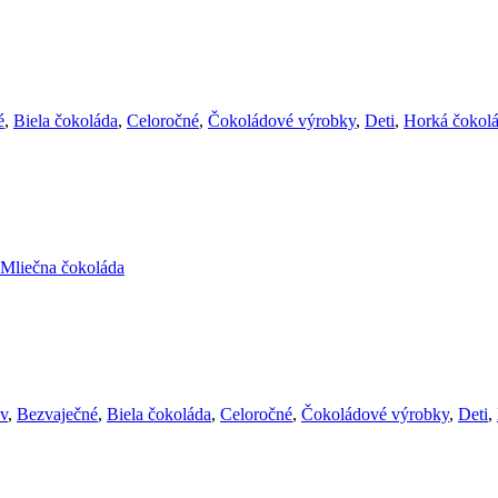
é
,
Biela čokoláda
,
Celoročné
,
Čokoládové výrobky
,
Deti
,
Horká čokol
Mliečna čokoláda
ov
,
Bezvaječné
,
Biela čokoláda
,
Celoročné
,
Čokoládové výrobky
,
Deti
,