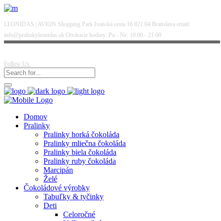
LEONIDAS | AVION Shopping Park Ivanská cesta 16 821 04 Bratislava email:
info@pralinkyleonidas.sk Otváracie hodiny: Po - Ne: 10:00 - 21:00
Follow Us:
Domov
Pralinky
Pralinky horká čokoláda
Pralinky mliečna čokoláda
Pralinky biela čokoláda
Pralinky ruby čokoláda
Marcipán
Želé
Čokoládové výrobky
Tabuľky & tyčinky
Deti
Celoročné