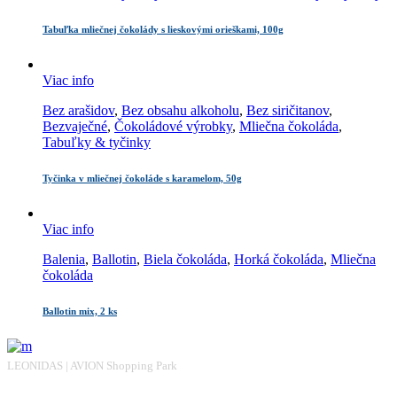
Tabuľka mliečnej čokolády s lieskovými orieškami, 100g
Viac info
Bez arašidov
,
Bez obsahu alkoholu
,
Bez siričitanov
,
Bezvaječné
,
Čokoládové výrobky
,
Mliečna čokoláda
,
Tabuľky & tyčinky
Tyčinka v mliečnej čokoláde s karamelom, 50g
Viac info
Balenia
,
Ballotin
,
Biela čokoláda
,
Horká čokoláda
,
Mliečna
čokoláda
Ballotin mix, 2 ks
LEONIDAS | AVION Shopping Park