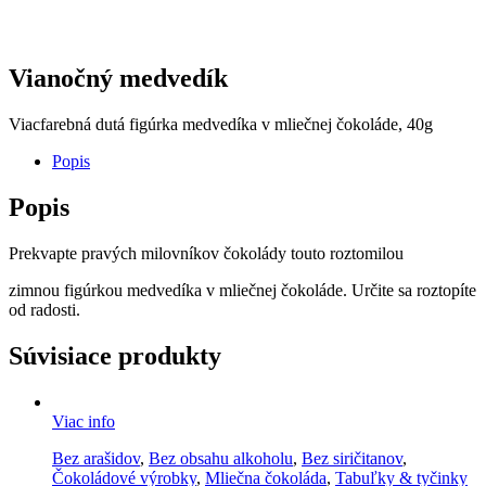
Vianočný medvedík
Viacfarebná dutá figúrka medvedíka v mliečnej čokoláde, 40g
Popis
Popis
Prekvapte pravých milovníkov čokolády touto roztomilou
zimnou figúrkou medvedíka v mliečnej čokoláde. Určite sa roztopíte
od radosti.
Súvisiace produkty
Viac info
Bez arašidov
,
Bez obsahu alkoholu
,
Bez siričitanov
,
Čokoládové výrobky
,
Mliečna čokoláda
,
Tabuľky & tyčinky