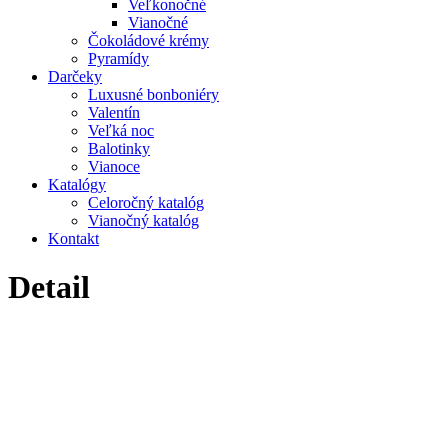
Veľkonočné
Vianočné
Čokoládové krémy
Pyramídy
Darčeky
Luxusné bonboniéry
Valentín
Veľká noc
Balotinky
Vianoce
Katalógy
Celoročný katalóg
Vianočný katalóg
Kontakt
Detail