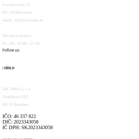
Ivanská cesta 16
821 04 Bratislava
email: info@leonidas.sk
Otváracie hodiny:
Po - Ne: 10:00 - 21:00
Follow us:
| SÍDLO
LBC NIKO, s. r. o.
Tomášikova 10/C
821 03 Bratislava
IČO: 46 337 822
DIČ: 2023343058
IČ DPH: SK2023343058