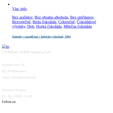
Viac info
Bez arašidov
,
Bez obsahu alkoholu
,
Bez siričitanov
,
Bezvaječné
,
Biela čokoláda
,
Celoročné
,
Čokoládové
výrobky
,
Deti
,
Horká čokoláda
,
Mliečna čokoláda
Sušienky s mandľami v belgickej čokoláde, 100g
LEONIDAS | AVION Shopping Park
Ivanská cesta 16
821 04 Bratislava
email: info@leonidas.sk
Otváracie hodiny:
Po - Ne: 10:00 - 21:00
Follow us: