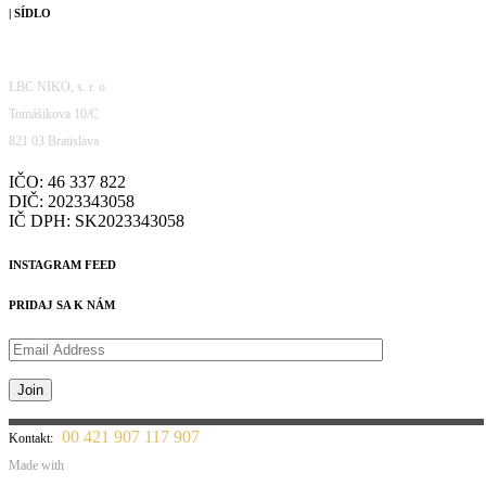
| SÍDLO
LBC NIKO, s. r. o.
Tomášikova 10/C
821 03 Bratislava
IČO: 46 337 822
DIČ: 2023343058
IČ DPH: SK2023343058
INSTAGRAM FEED
PRIDAJ SA K NÁM
00 421 907 117 907
Kontakt:
Made with