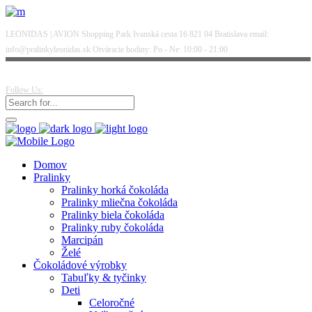
LEONIDAS | AVION Shopping Park Ivanská cesta 16 821 04 Bratislava email:
info@pralinkyleonidas.sk Otváracie hodiny: Po - Ne: 10:00 - 21:00
Follow Us:
Domov
Pralinky
Pralinky horká čokoláda
Pralinky mliečna čokoláda
Pralinky biela čokoláda
Pralinky ruby čokoláda
Marcipán
Želé
Čokoládové výrobky
Tabuľky & tyčinky
Deti
Celoročné