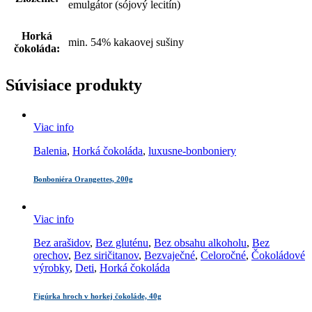
emulgátor (sójový lecitín)
Horká
min. 54% kakaovej sušiny
čokoláda:
Súvisiace produkty
Viac info
Balenia
,
Horká čokoláda
,
luxusne-bonboniery
Bonboniéra Orangettes, 200g
Viac info
Bez arašidov
,
Bez gluténu
,
Bez obsahu alkoholu
,
Bez
orechov
,
Bez siričitanov
,
Bezvaječné
,
Celoročné
,
Čokoládové
výrobky
,
Deti
,
Horká čokoláda
Figúrka hroch v horkej čokoláde, 40g