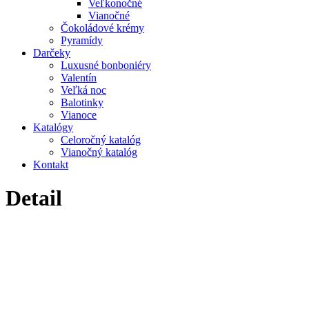
Veľkonočné
Vianočné
Čokoládové krémy
Pyramídy
Darčeky
Luxusné bonboniéry
Valentín
Veľká noc
Balotinky
Vianoce
Katalógy
Celoročný katalóg
Vianočný katalóg
Kontakt
Detail