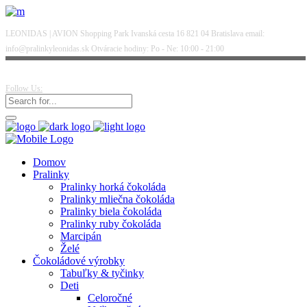
LEONIDAS | AVION Shopping Park Ivanská cesta 16 821 04 Bratislava email:
info@pralinkyleonidas.sk Otváracie hodiny: Po - Ne: 10:00 - 21:00
Follow Us:
Domov
Pralinky
Pralinky horká čokoláda
Pralinky mliečna čokoláda
Pralinky biela čokoláda
Pralinky ruby čokoláda
Marcipán
Želé
Čokoládové výrobky
Tabuľky & tyčinky
Deti
Celoročné