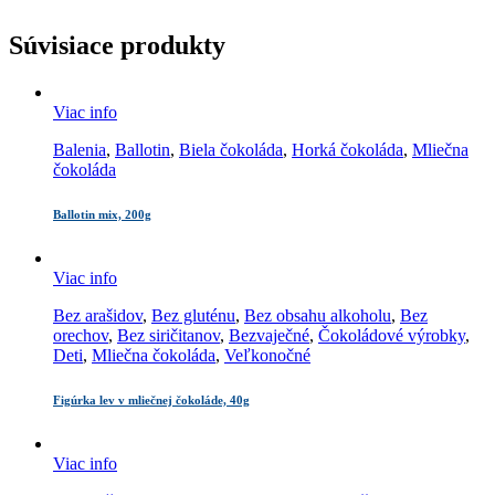
Súvisiace produkty
Viac info
Balenia
,
Ballotin
,
Biela čokoláda
,
Horká čokoláda
,
Mliečna
čokoláda
Ballotin mix, 200g
Viac info
Bez arašidov
,
Bez gluténu
,
Bez obsahu alkoholu
,
Bez
orechov
,
Bez siričitanov
,
Bezvaječné
,
Čokoládové výrobky
,
Deti
,
Mliečna čokoláda
,
Veľkonočné
Figúrka lev v mliečnej čokoláde, 40g
Viac info