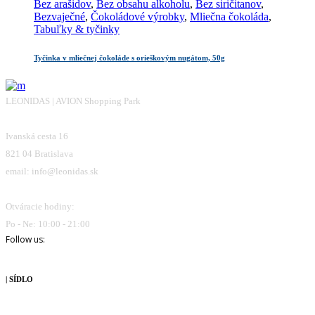
Bez arašidov
,
Bez obsahu alkoholu
,
Bez siričitanov
,
Bezvaječné
,
Čokoládové výrobky
,
Mliečna čokoláda
,
Tabuľky & tyčinky
Tyčinka v mliečnej čokoláde s orieškovým nugátom, 50g
LEONIDAS | AVION Shopping Park
Ivanská cesta 16
821 04 Bratislava
email: info@leonidas.sk
Otváracie hodiny:
Po - Ne: 10:00 - 21:00
Follow us:
| SÍDLO