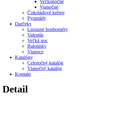
Veľkonočné
Vianočné
Čokoládové krémy
Pyramídy
Darčeky
Luxusné bonboniéry
Valentín
Veľká noc
Balotinky
Vianoce
Katalógy
Celoročný katalóg
Vianočný katalóg
Kontakt
Detail