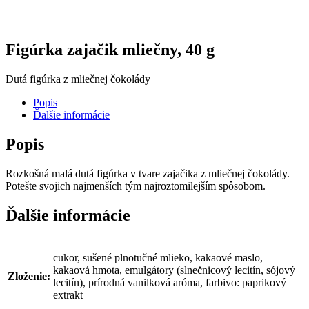
Figúrka zajačik mliečny, 40 g
Dutá figúrka z mliečnej čokolády
Popis
Ďalšie informácie
Popis
Rozkošná malá dutá figúrka v tvare zajačika z mliečnej čokolády.
Potešte svojich najmenších tým najroztomilejším spôsobom.
Ďalšie informácie
cukor, sušené plnotučné mlieko, kakaové maslo,
kakaová hmota, emulgátory (slnečnicový lecitín, sójový
Zloženie:
lecitín), prírodná vanilková aróma, farbivo: paprikový
extrakt