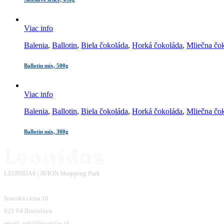
Viac info
Balenia
,
Ballotin
,
Biela čokoláda
,
Horká čokoláda
,
Mliečna čo
Ballotin mix, 500g
Viac info
Balenia
,
Ballotin
,
Biela čokoláda
,
Horká čokoláda
,
Mliečna čo
Ballotin mix, 300g
LEONIDAS | AVION Shopping Park
Ivanská cesta 16
821 04 Bratislava
email: info@leonidas.sk