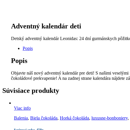
Adventný kalendár deti
Detský adventný kalendár Leonidas: 24 dní gurmánskych pôžitk
Popis
Popis
Objavte náš nový adventný kalendár pre deti! S našimi veselým
čokoládové prekvapenie! A na zadnej strane kalendára nájdete z
Súvisiace produkty
Viac info
Balenia
,
Biela čokoláda
,
Horká čokoláda
,
luxusne-bonboniery
,
Saténové srdce, 450g