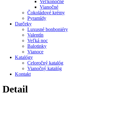
Veľkonočné
Vianočné
Čokoládové krémy
Pyramídy
Darčeky
Luxusné bonboniéry
Valentín
Veľká noc
Balotinky
Vianoce
Katalógy
Celoročný katalóg
Vianočný katalóg
Kontakt
Detail