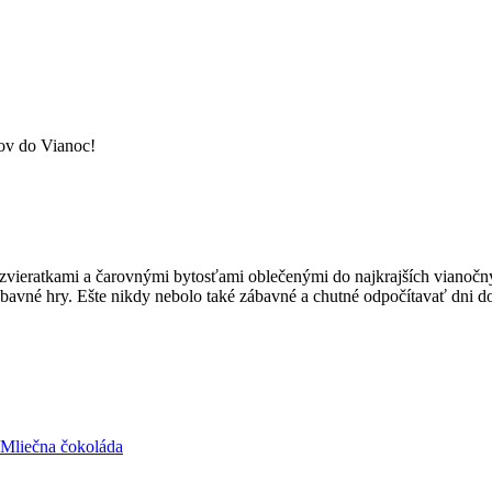
ov do Vianoc!
i zvieratkami a čarovnými bytosťami oblečenými do najkrajších vianoč
ábavné hry. Ešte nikdy nebolo také zábavné a chutné odpočítavať dni d
Mliečna čokoláda