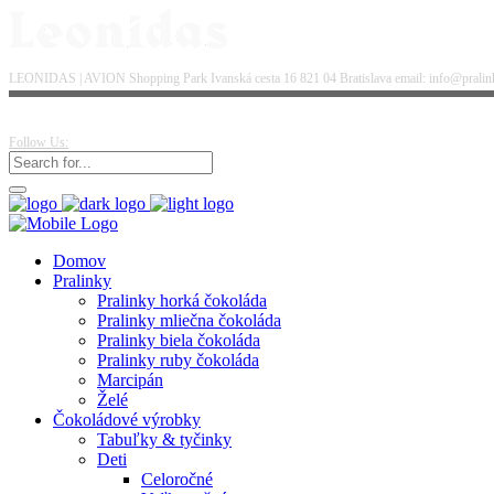
LEONIDAS | AVION Shopping Park Ivanská cesta 16 821 04 Bratislava email: info@pralinky
Follow Us:
Domov
Pralinky
Pralinky horká čokoláda
Pralinky mliečna čokoláda
Pralinky biela čokoláda
Pralinky ruby čokoláda
Marcipán
Želé
Čokoládové výrobky
Tabuľky & tyčinky
Deti
Celoročné