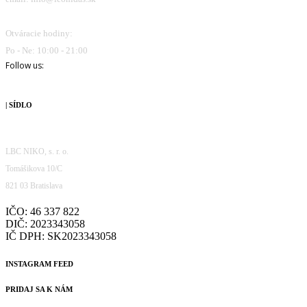
Otváracie hodiny:
Po - Ne: 10:00 - 21:00
Follow us:
| SÍDLO
LBC NIKO, s. r. o.
Tomášikova 10/C
821 03 Bratislava
IČO: 46 337 822
DIČ: 2023343058
IČ DPH: SK2023343058
INSTAGRAM FEED
PRIDAJ SA K NÁM