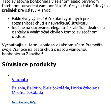
Táto sviatočná bonboniéra v zelenom alebo červenom
farebnom prevedení vám ponúka 16 rôznych čokoládových
praliniek pre oslavu Vianoc!
Exkluzívny výber: 16 čokolád vybraných pre
rozmanitosť chutí a neuveriteľnú štruktúru.
Ideálne na darovanie: elegantná krabička, ideálne na
darčeky a výnimočné chvíle v tomto sviatočnom
období.
Vychutnajte si šarm Leonidas v každom súste. Premeňte
svoje Vianoce na cestu chutí s našou vianočnou
bonboniérou Zanzibar!
Súvisiace produkty
Viac info
Balenia
,
Ballotin
,
Biela čokoláda
,
Horká čokoláda
,
Mliečna čokoláda
Ballotin mix, 100g