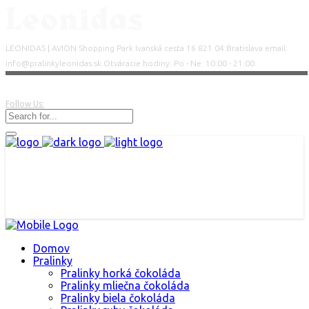
LEONIDAS | AVION Shopping Park Ivanská cesta 16 821 04 Bratislava email:
info@pralinkyleonidas.sk Otváracie hodiny: Po - Ne: 10:00 - 21:00
Follow Us:
Domov
Pralinky
Pralinky horká čokoláda
Pralinky mliečna čokoláda
Pralinky biela čokoláda