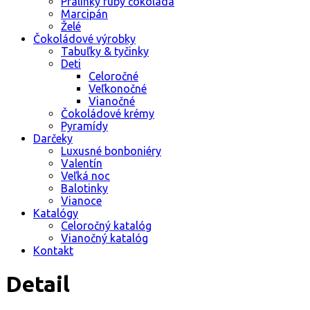
Pralinky ruby čokoláda
Marcipán
Želé
Čokoládové výrobky
Tabuľky & tyčinky
Deti
Celoročné
Veľkonočné
Vianočné
Čokoládové krémy
Pyramídy
Darčeky
Luxusné bonboniéry
Valentín
Veľká noc
Balotinky
Vianoce
Katalógy
Celoročný katalóg
Vianočný katalóg
Kontakt
Detail