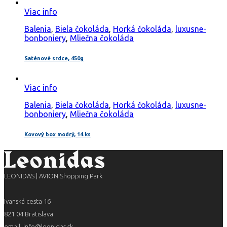
Viac info
Balenia
,
Biela čokoláda
,
Horká čokoláda
,
luxusne-
bonboniery
,
Mliečna čokoláda
Saténové srdce, 450g
Viac info
Balenia
,
Biela čokoláda
,
Horká čokoláda
,
luxusne-
bonboniery
,
Mliečna čokoláda
Kovový box modrý, 14 ks
LEONIDAS | AVION Shopping Park
Ivanská cesta 16
821 04 Bratislava
email: info@leonidas.sk