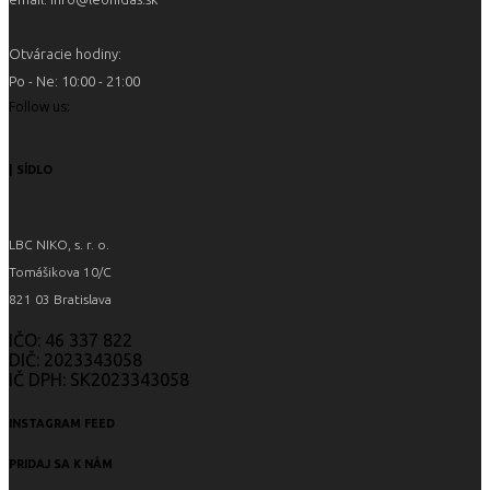
Otváracie hodiny:
Po - Ne: 10:00 - 21:00
Follow us:
| SÍDLO
LBC NIKO, s. r. o.
Tomášikova 10/C
821 03 Bratislava
IČO: 46 337 822
DIČ: 2023343058
IČ DPH: SK2023343058
INSTAGRAM FEED
PRIDAJ SA K NÁM