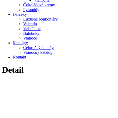
Vianočné
Čokoládové krémy
Pyramídy
Darčeky
Luxusné bonboniéry
Valentín
Veľká noc
Balotinky
Vianoce
Katalógy
Celoročný katalóg
Vianočný katalóg
Kontakt
Detail