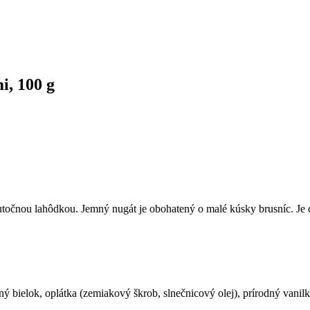
i, 100 g
kutočnou lahôdkou. Jemný nugát je obohatený o malé kúsky brusníc. Je
ý bielok, oplátka (zemiakový škrob, slnečnicový olej), prírodný vanilk