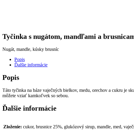
Tyčinka s nugátom, mandľami a brusnicam
Nugát, mandle, kúsky brusníc
Popis
Ďalšie informácie
Popis
Táto tyčinka na báze vaječných bielkov, medu, orechov a cukru je s
môžete vziať kamkoľvek so sebou.
Ďalšie informácie
Zloženie:
cukor, brusnice 25%, glukózový sirup, mandle, med, vaječn