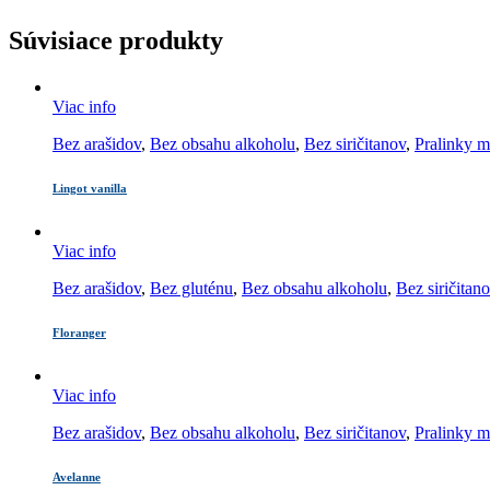
Súvisiace produkty
Viac info
Bez arašidov
,
Bez obsahu alkoholu
,
Bez siričitanov
,
Pralinky m
Lingot vanilla
Viac info
Bez arašidov
,
Bez gluténu
,
Bez obsahu alkoholu
,
Bez siričitan
Floranger
Viac info
Bez arašidov
,
Bez obsahu alkoholu
,
Bez siričitanov
,
Pralinky m
Avelanne