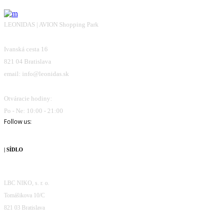
LEONIDAS | AVION Shopping Park
Ivanská cesta 16
821 04 Bratislava
email: info@leonidas.sk
Otváracie hodiny:
Po - Ne: 10:00 - 21:00
Follow us:
| SÍDLO
LBC NIKO, s. r. o.
Tomášikova 10/C
821 03 Bratislava