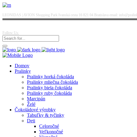
LEONIDAS | AVION Shopping Park Ivanská cesta 16 821 04 Bratislava email: info@pralinky
Follow Us:
Domov
Pralinky
Pralinky horká čokoláda
Pralinky mliečna čokoláda
Pralinky biela čokoláda
Pralinky ruby čokoláda
Marcipán
Želé
Čokoládové výrobky
Tabuľky & tyčinky
Deti
Celoročné
Veľkonočné