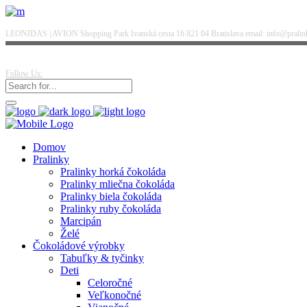
LEONIDAS | AVION Shopping Park Ivanská cesta 16 821 04 Bratislava email: info@pralinky
Follow Us:
Domov
Pralinky
Pralinky horká čokoláda
Pralinky mliečna čokoláda
Pralinky biela čokoláda
Pralinky ruby čokoláda
Marcipán
Želé
Čokoládové výrobky
Tabuľky & tyčinky
Deti
Celoročné
Veľkonočné