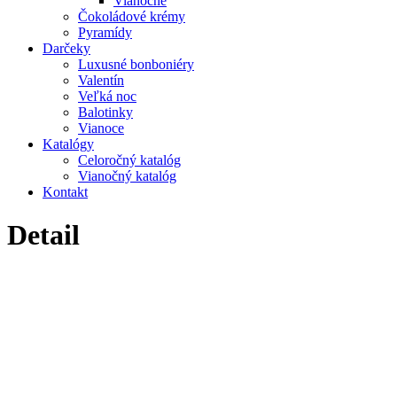
Vianočné
Čokoládové krémy
Pyramídy
Darčeky
Luxusné bonboniéry
Valentín
Veľká noc
Balotinky
Vianoce
Katalógy
Celoročný katalóg
Vianočný katalóg
Kontakt
Detail