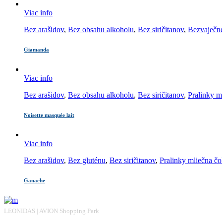
Viac info
Bez arašidov
,
Bez obsahu alkoholu
,
Bez siričitanov
,
Bezvaječn
Giamanda
Viac info
Bez arašidov
,
Bez obsahu alkoholu
,
Bez siričitanov
,
Pralinky m
Noisette masquée lait
Viac info
Bez arašidov
,
Bez gluténu
,
Bez siričitanov
,
Pralinky mliečna č
Ganache
LEONIDAS | AVION Shopping Park