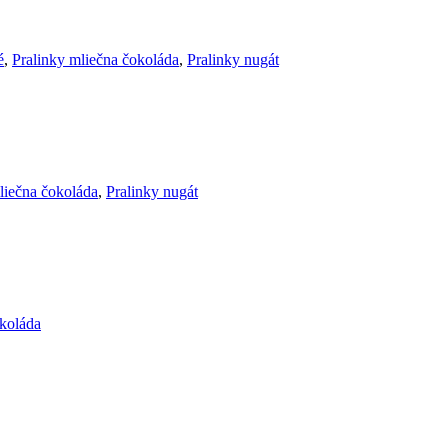
é
,
Pralinky mliečna čokoláda
,
Pralinky nugát
liečna čokoláda
,
Pralinky nugát
okoláda