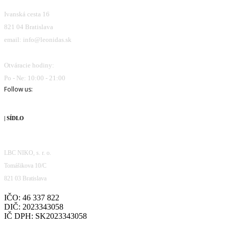
Ivanská cesta 16
821 04 Bratislava
email: info@leonidas.sk
Otváracie hodiny:
Po - Ne: 10:00 - 21:00
Follow us:
| SÍDLO
LBC NIKO, s. r. o.
Tomášikova 10/C
821 03 Bratislava
IČO: 46 337 822
DIČ: 2023343058
IČ DPH: SK2023343058