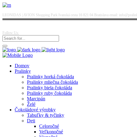
LEONIDAS | AVION Shopping Park Ivanská cesta 16 821 04 Bratislava email: info@pralinky
Follow Us:
Domov
Pralinky
Pralinky horká čokoláda
Pralinky mliečna čokoláda
Pralinky biela čokoláda
Pralinky ruby čokoláda
Marcipán
Želé
Čokoládové výrobky
Tabuľky & tyčinky
Deti
Celoročné
Veľkonočné