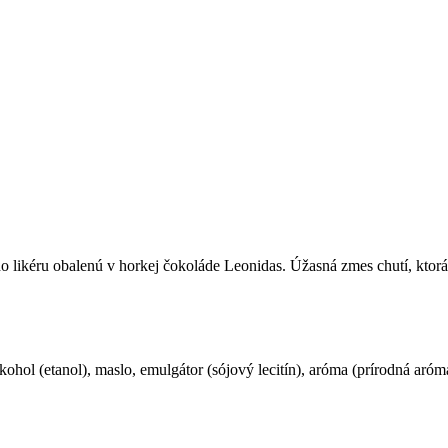
ého likéru obalenú v horkej čokoláde Leonidas. Úžasná zmes chutí, ktorá
hol (etanol), maslo, emulgátor (sójový lecitín), aróma (prírodná aróma