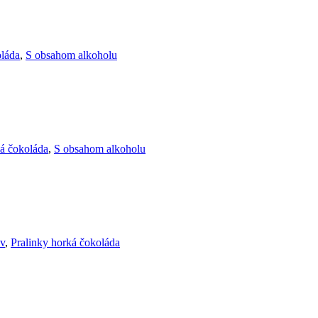
oláda
,
S obsahom alkoholu
ká čokoláda
,
S obsahom alkoholu
ov
,
Pralinky horká čokoláda