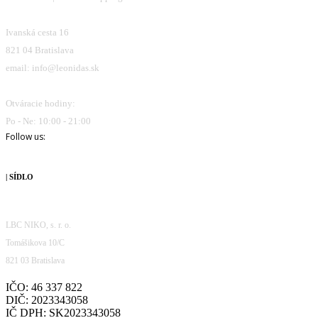
Ivanská cesta 16
821 04 Bratislava
email: info@leonidas.sk
Otváracie hodiny:
Po - Ne: 10:00 - 21:00
Follow us:
| SÍDLO
LBC NIKO, s. r. o.
Tomášikova 10/C
821 03 Bratislava
IČO: 46 337 822
DIČ: 2023343058
IČ DPH: SK2023343058