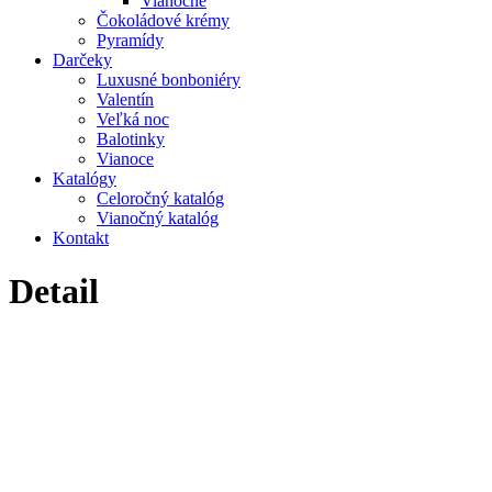
Vianočné
Čokoládové krémy
Pyramídy
Darčeky
Luxusné bonboniéry
Valentín
Veľká noc
Balotinky
Vianoce
Katalógy
Celoročný katalóg
Vianočný katalóg
Kontakt
Detail