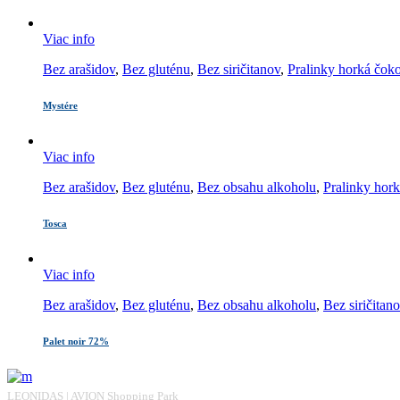
Viac info
Bez arašidov
,
Bez gluténu
,
Bez siričitanov
,
Pralinky horká čok
Mystére
Viac info
Bez arašidov
,
Bez gluténu
,
Bez obsahu alkoholu
,
Pralinky hor
Tosca
Viac info
Bez arašidov
,
Bez gluténu
,
Bez obsahu alkoholu
,
Bez siričitan
Palet noir 72%
LEONIDAS | AVION Shopping Park