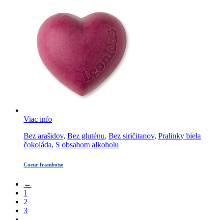
Viac info
Bez arašidov
,
Bez gluténu
,
Bez siričitanov
,
Pralinky biela
čokoláda
,
S obsahom alkoholu
Coeur framboise
←
1
2
3
…