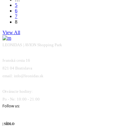
5
6
7
8
View All
LEONIDAS | AVION Shopping Park
Ivanská cesta 16
821 04 Bratislava
email: info@leonidas.sk
Otváracie hodiny:
Po - Ne: 10:00 - 21:00
Follow us:
| SÍDLO