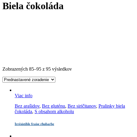
Biela čokoláda
Zobrazených 85–95 z 95 výsledkov
Viac info
Bez arašidov
,
Bez gluténu
,
Bez siričitanov
,
Pralinky biela
čokoláda
,
S obsahom alkoholu
Irrésistible fraise rhubarbe