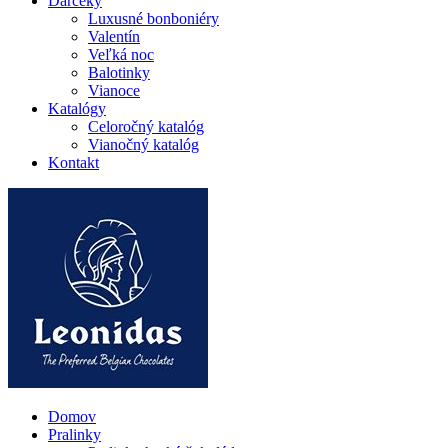
Darčeky
Luxusné bonboniéry
Valentín
Veľká noc
Balotinky
Vianoce
Katalógy
Celoročný katalóg
Vianočný katalóg
Kontakt
Domov
Pralinky