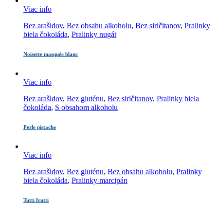
Viac info
Bez arašidov
,
Bez obsahu alkoholu
,
Bez siričitanov
,
Pralinky
biela čokoláda
,
Pralinky nugát
Noisette masquée blanc
Viac info
Bez arašidov
,
Bez gluténu
,
Bez siričitanov
,
Pralinky biela
čokoláda
,
S obsahom alkoholu
Perle pistache
Viac info
Bez arašidov
,
Bez gluténu
,
Bez obsahu alkoholu
,
Pralinky
biela čokoláda
,
Pralinky marcipán
Tutti frutti