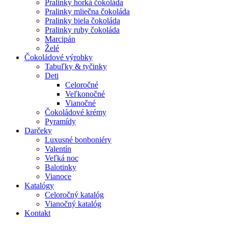
Pralinky horká čokoláda
Pralinky mliečna čokoláda
Pralinky biela čokoláda
Pralinky ruby čokoláda
Marcipán
Želé
Čokoládové výrobky
Tabuľky & tyčinky
Deti
Celoročné
Veľkonočné
Vianočné
Čokoládové krémy
Pyramídy
Darčeky
Luxusné bonboniéry
Valentín
Veľká noc
Balotinky
Vianoce
Katalógy
Celoročný katalóg
Vianočný katalóg
Kontakt