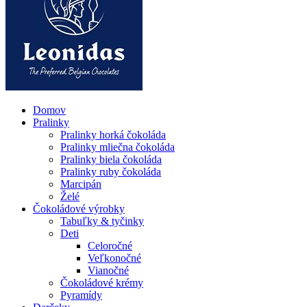
Domov
Pralinky
Pralinky horká čokoláda
Pralinky mliečna čokoláda
Pralinky biela čokoláda
Pralinky ruby čokoláda
Marcipán
Želé
Čokoládové výrobky
Tabuľky & tyčinky
Deti
Celoročné
Veľkonočné
Vianočné
Čokoládové krémy
Pyramídy