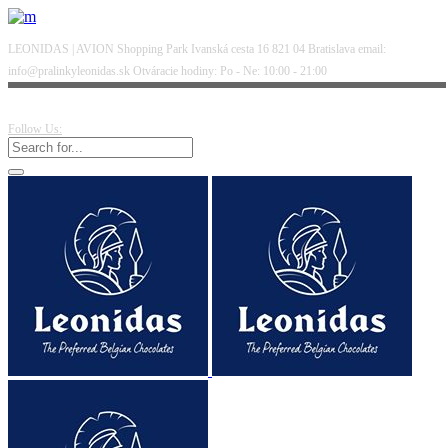
LEONIDAS | AVION Shopping Park Ivanská cesta 16 821 04 Bratislava email:
info@pralinkyleonidas.sk Otváracie hodiny: Po - Ne: 10:00 - 21:00
Follow Us: