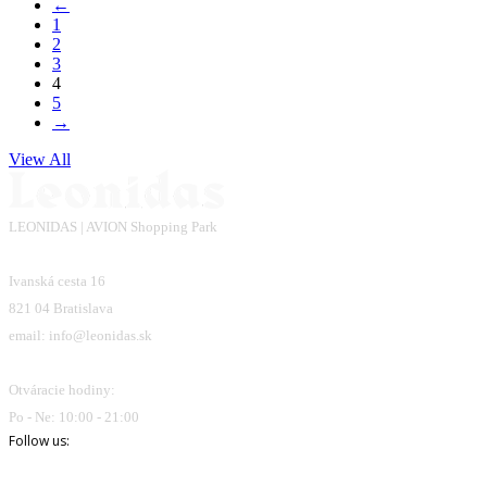
←
1
2
3
4
5
→
View All
LEONIDAS | AVION Shopping Park
Ivanská cesta 16
821 04 Bratislava
email: info@leonidas.sk
Otváracie hodiny:
Po - Ne: 10:00 - 21:00
Follow us: