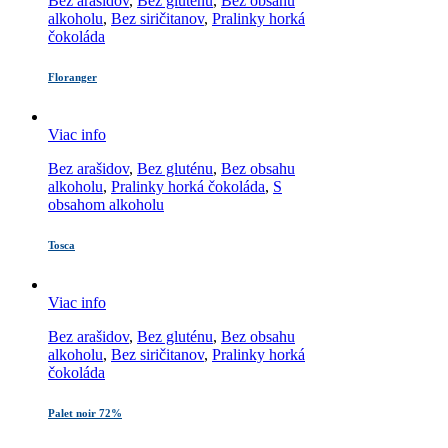
Bez arašidov
,
Bez gluténu
,
Bez obsahu
alkoholu
,
Bez siričitanov
,
Pralinky horká
čokoláda
Floranger
Viac info
Bez arašidov
,
Bez gluténu
,
Bez obsahu
alkoholu
,
Pralinky horká čokoláda
,
S
obsahom alkoholu
Tosca
Viac info
Bez arašidov
,
Bez gluténu
,
Bez obsahu
alkoholu
,
Bez siričitanov
,
Pralinky horká
čokoláda
Palet noir 72%