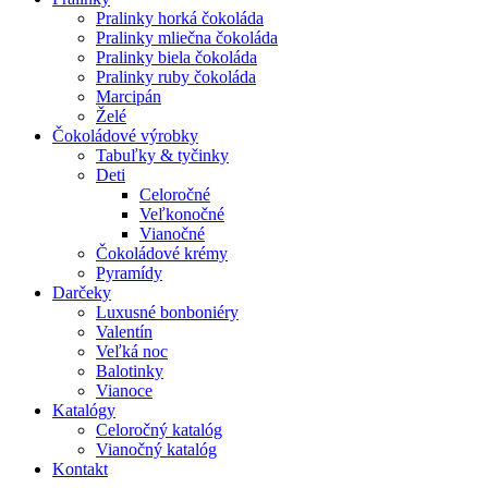
Pralinky horká čokoláda
Pralinky mliečna čokoláda
Pralinky biela čokoláda
Pralinky ruby čokoláda
Marcipán
Želé
Čokoládové výrobky
Tabuľky & tyčinky
Deti
Celoročné
Veľkonočné
Vianočné
Čokoládové krémy
Pyramídy
Darčeky
Luxusné bonboniéry
Valentín
Veľká noc
Balotinky
Vianoce
Katalógy
Celoročný katalóg
Vianočný katalóg
Kontakt