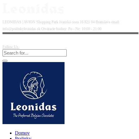
LEONIDAS | AVION Shopping Park Ivanská cesta 16 821 04 Bratislava email:
info@pralinkyleonidas.sk Otváracie hodiny: Po - Ne: 10:00 - 21:00
Follow Us:
Domov
Pralinky