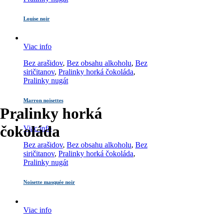
Louise noir
Viac info
Bez arašidov
,
Bez obsahu alkoholu
,
Bez
siričitanov
,
Pralinky horká čokoláda
,
Pralinky nugát
Marron noisettes
Pralinky horká
čokoláda
Viac info
Bez arašidov
,
Bez obsahu alkoholu
,
Bez
siričitanov
,
Pralinky horká čokoláda
,
Pralinky nugát
Noisette masquée noir
Viac info