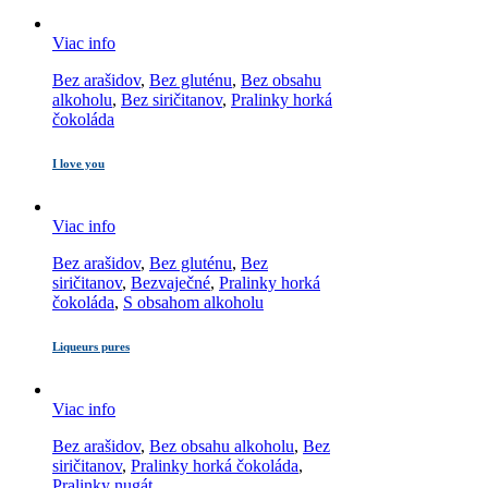
Viac info
Bez arašidov
,
Bez gluténu
,
Bez obsahu
alkoholu
,
Bez siričitanov
,
Pralinky horká
čokoláda
I love you
Viac info
Bez arašidov
,
Bez gluténu
,
Bez
siričitanov
,
Bezvaječné
,
Pralinky horká
čokoláda
,
S obsahom alkoholu
Liqueurs pures
Viac info
Bez arašidov
,
Bez obsahu alkoholu
,
Bez
siričitanov
,
Pralinky horká čokoláda
,
Pralinky nugát