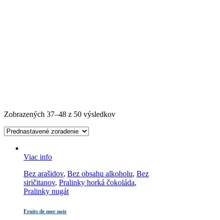
Zobrazených 37–48 z 50 výsledkov
Viac info
Bez arašidov
,
Bez obsahu alkoholu
,
Bez
siričitanov
,
Pralinky horká čokoláda
,
Pralinky nugát
Fruits de mer noir