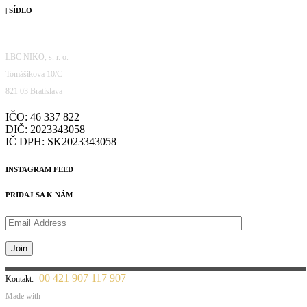
| SÍDLO
LBC NIKO, s. r. o.
Tomášikova 10/C
821 03 Bratislava
IČO: 46 337 822
DIČ: 2023343058
IČ DPH: SK2023343058
INSTAGRAM FEED
PRIDAJ SA K NÁM
00 421 907 117 907
Kontakt:
Made with